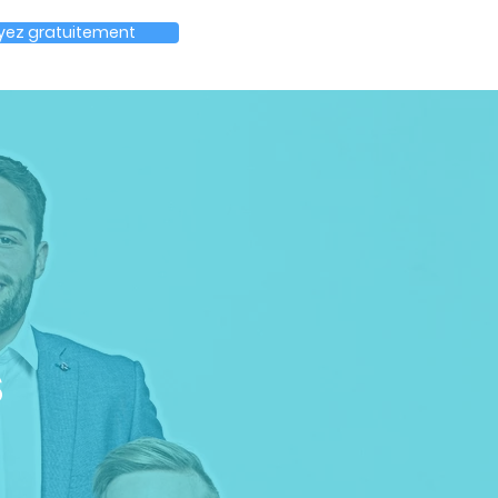
yez gratuitement
s