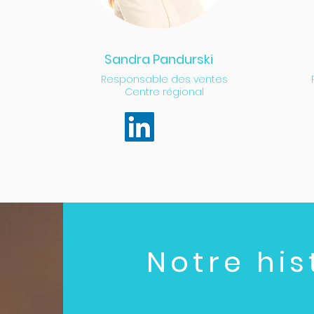
Sandra Pandurski
Responsable des ventes
Centre régional
Notre his