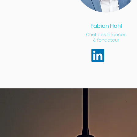
Fabian Hohl
Chef des finances
& fondateur