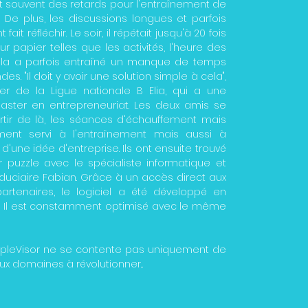
t souvent des retards pour l'entraînement de
 De plus, les discussions longues et parfois
ait réfléchir. Le soir, il répétait jusqu'à 20 fois
ur papier telles que les activités, l'heure des
Cela a parfois entraîné un manque de temps
s. "Il doit y avoir une solution simple à cela",
er de la Ligue nationale B Elia, qui a une
aster en entrepreneuriat. Les deux amis se
artir de là, les séances d'échauffement mais
ment servi à l'entraînement mais aussi à
une idée d'entreprise. Ils ont ensuite trouvé
puzzle avec le spécialiste informatique et
iduciaire Fabian. Grâce à un accès direct aux
artenaires, le logiciel a été développé en
s. Il est constamment optimisé avec le même
impleVisor ne se contente pas uniquement de
ux domaines à révolutionner...