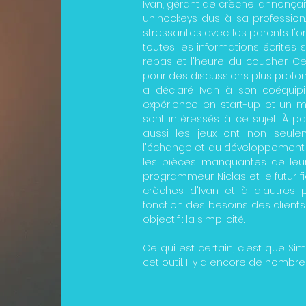
Ivan, gérant de crèche, annonçai
unihockeys dus à sa profession.
stressantes avec les parents l'ont f
toutes les informations écrites s
repas et l'heure du coucher. 
pour des discussions plus profonde
a déclaré Ivan à son coéquipi
expérience en start-up et un m
sont intéressés à ce sujet. À p
aussi les jeux ont non seule
l'échange et au développement d'
les pièces manquantes de leur 
programmeur Niclas et le futur f
crèches d'Ivan et à d'autres p
fonction des besoins des client
objectif : la simplicité
.
Ce qui est certain, c'est que S
cet outil. Il y a encore de nombre