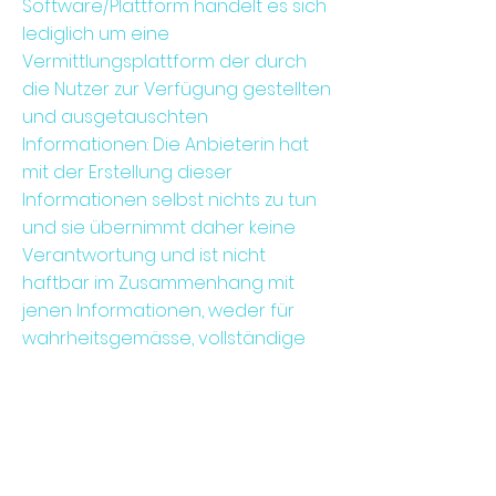
Software/Plattform handelt es sich
lediglich um eine
Vermittlungsplattform der durch
die Nutzer zur Verfügung gestellten
und ausgetauschten
Informationen: Die Anbieterin hat
mit der Erstellung dieser
Informationen selbst nichts zu tun
und sie übernimmt daher keine
Verantwortung und ist nicht
haftbar im Zusammenhang mit
jenen Informationen, weder für
wahrheitsgemässe, vollständige
sowie korrekte als auch
anderweitige Angaben der Nutzer.
Allfällige
Haftungs-/Schadenersatzansprüc
he in diesem Zusammenhang sind